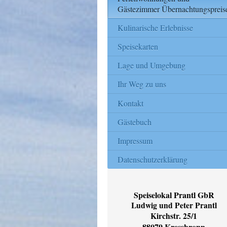
Gästezimmer Übernachtungspreis
Kulinarische Erlebnisse
Speisekarten
Lage und Umgebung
Ihr Weg zu uns
Kontakt
Gästebuch
Impressum
Datenschutzerklärung
Speiselokal Prantl GbR
Ludwig und Peter Prantl
Kirchstr. 25/1
88079 Kressbronn